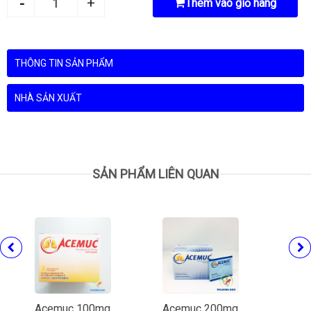
Thêm vào giỏ hàng
THÔNG TIN SẢN PHẨM
NHÀ SẢN XUẤT
SẢN PHẨM LIÊN QUAN
Acemuc 100mg
Acemuc 200mg
Hali