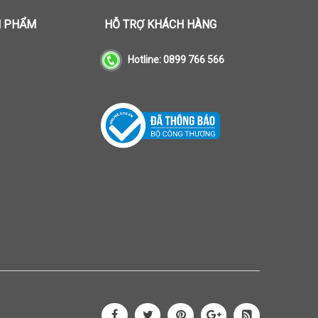
N PHẨM
HỖ TRỢ KHÁCH HÀNG
Hotline:
0899 766 566




