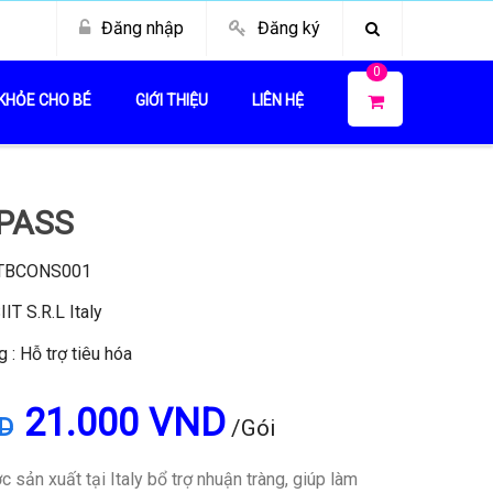
Đăng nhập
Đăng ký
0
KHỎE CHO BÉ
GIỚI THIỆU
LIÊN HỆ
PASS
 TBCONS001
IIT S.R.L Italy
: Hỗ trợ tiêu hóa
21.000 VND
D
/Gói
sản xuất tại Italy bổ trợ nhuận tràng, giúp làm