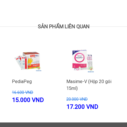
SẢN PHẨM LIÊN QUAN
PediaPeg
Masime-V (Hộp 20 gói
15ml)
16.600 VND
15.000 VND
20.000 VND
17.200 VND