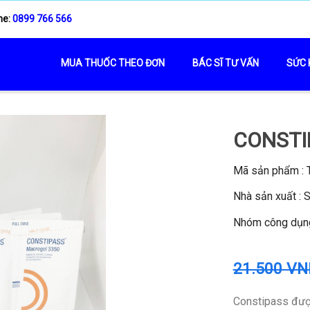
ne:
0899 766 566
MUA THUỐC THEO ĐƠN
BÁC SĨ TƯ VẤN
SỨC 
CONSTI
Mã sản phẩm :
Nhà sản xuất : S
Nhóm công dụng 
21.500 VN
Constipass được 